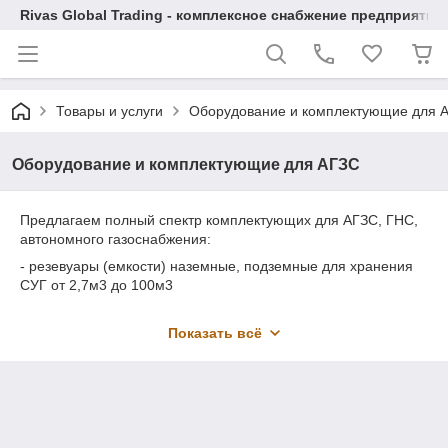
Rivas Global Trading - комплексное снабжение предприяти
Товары и услуги
Оборудование и комплектующие для 
Оборудование и комплектующие для АГЗС
Предлагаем полный спектр комплектующих для АГЗС, ГНС,
автономного газоснабжения:
- резевуары (емкости) наземные, подземные для хранения
СУГ от 2,7м3 до 100м3
- насосные и компрессорные агрегаты
Показать всё
- запорная арматура, шаровые краны
- предохранительные, сбросные, перепускные байпассные
клапана для резервуаров и газопроводов
- счетчики (расходомеры) СУГ
- приборы для измерения плотности газа (термоденсиметры)