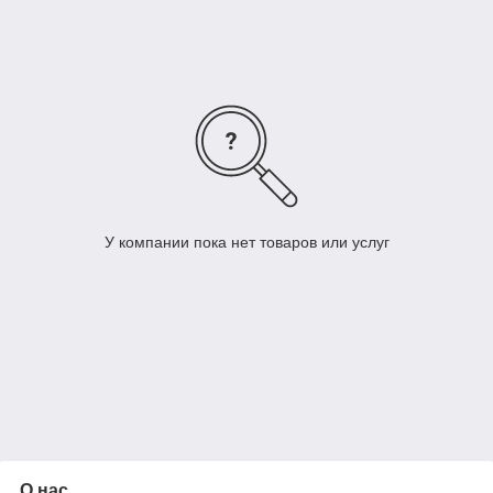
- системы контроля за уровнем газа в емкостях (до 10шт, без
вмешательства в конструкцию, передача данных на
компьютер, телефон, история налива и реализации)
- колонки газораздаточные (обычные и на основе кориолиса)
- рукава штуцерованные для ГРК и газовозов, разрывные
муфты, пистолеты (струбцины), ремкомплекты.
- испарители СУГ, шкафные газораспределительные пункты
У компании пока нет товаров или услуг
О нас